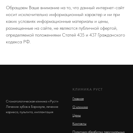
Обращаем Ваше внимание на то, что данный интернет-сайт
носит исключительно информационный характер и ни при
каких условиях информационные материалы и цены,
размещенные на сайте, не являются публичной офертой,
определяемой положениями Статей 435 и 437 Гражданского
кодекса РФ.
КЛИНИКА РУСТ
Главная
Стоматологическая клиника «Руст»
Лечение зубов в Барнауле, лечение
О клинике
кариеса, пульпита, имплантация
Цены
Контакты
Политика обработки персональных